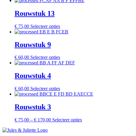
Rouwstuk 13
€
75,00
Selecteer opties
Rouwstuk 9
€
60,00
Selecteer opties
Rouwstuk 4
€
60,00
Selecteer opties
Rouwstuk 3
Price
This
€
75,00
–
€
170,00
Selecteer opties
range:
product
€ 75,00
has
through
multiple