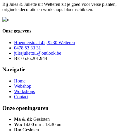
Bij Jules & Juliette uit Wetteren zit je goed voor verse planten,
€ 170,00
variants.
originele decoratie en workshops bloemschikken.
The
options
may
be
Onze gegevens
chosen
on
the
Hoenderstraat 42, 9230 Wetteren
product
0478 53 33 31
page
julesjuliette1@outlook.be
BE 0536.201.944
Navigatie
Home
Webshop
Workshops
Contact
Onze openingsuren
Ma & di:
Gesloten
Wo:
14.00 uur - 18.30 uur
Do:
Gesloten